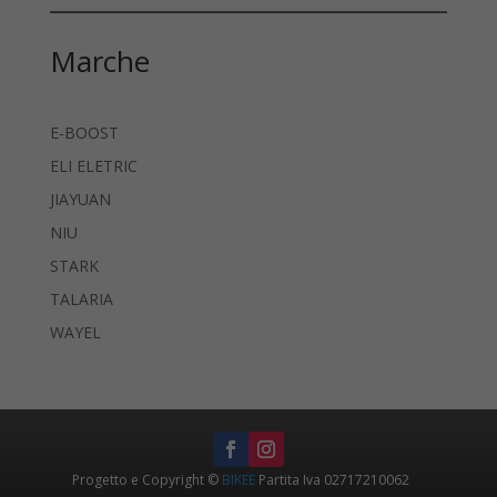
Marche
E-BOOST
ELI ELETRIC
JIAYUAN
NIU
STARK
TALARIA
WAYEL
Progetto e Copyright ©
BIKEE
Partita Iva 02717210062