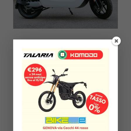
Scooter disponibile in 3 diverse colorazioni adatto alla
città, infatti può arrivare fino a 80 km/h in modalità
sport.
Grazie al motore V su misura, gli scooter NIU hanno
una potenza di uscita continua fino a 4600W,
ottenendo così un’accelerazione istantanea da fermo.
Il cruscotto TFT smart mostra tutto ciò che devi
sapere a colpo d’occhio: stato della batteria, modalità
di guida, velocità di connessione e tanto altro ancora.