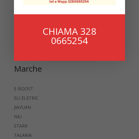
Cerca
CHIAMA 328
0665254
Cerca
Marche
E-BOOST
ELI ELETRIC
JIAYUAN
NIU
STARK
TALARIA