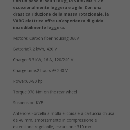
Con un peso di soli 118 kg, la VARG MX 1.2 è
eccezionalmente leggera e agile. Con una
drastica riduzione della massa rotazionale, la
VARG elettrica offre un’esperienza di guida
incredibilmente leggera.
Motore: Carbon fiber housing 360V
Batteria:7,2 kWh, 420 V
Charger:3.3 kW, 16 A, 120/240 V
Charge time:2 hours @ 240 V
Power:60/80 hp
Torque:978 Nm on the rear wheel
Suspension KYB
Anteriore:Forcella a molla elicoidale a cartuccia chiusa
da 48 mm, smorzamento in compressione e
estensione regolabile, escursione 310 mm