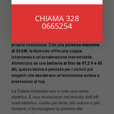
Vi presentiamo la
Talaria Komodo
, la Moto
elettrica ad alte prestazioni di nuova
CHIAMA 328
generazione, costruita per sfidare i limiti.
0665254
Progettata per i ciclisti che esigono potenza,
controllo e un’emozione inesauribile, la Komodo
non è solo una concorrente, ma una vera e
propria rivoluzione. Con una
potenza massima
di 32 kW
, la Komodo offre una coppia
istantanea e un’accelerazione inarrestabile.
Alimentata da una
batteria al litio da 97,2 V e 45
Ah
, questa bestia è pensata per i ciclisti più
esigenti che desiderano un’autonomia estesa e
prestazioni al top.
La Talaria Komodo non è solo una moto
elettrica. È una rivoluzione nel mondo dell’off-
road elettrico. Guida più forte, più veloce e più
lontano, e fai mangiare la polvere alla