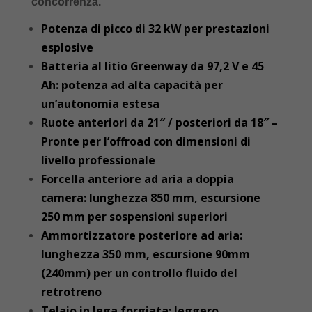
concorrenza.
Potenza di picco di 32 kW per prestazioni
esplosive
Batteria al litio Greenway da 97,2 V e 45
Ah: potenza ad alta capacità per
un’autonomia estesa
Ruote anteriori da 21″ / posteriori da 18″ –
Pronte per l’offroad con dimensioni di
livello professionale
Forcella anteriore ad aria a doppia
camera: lunghezza 850 mm, escursione
250 mm per sospensioni superiori
Ammortizzatore posteriore ad aria:
lunghezza 350 mm, escursione 90mm
(240mm) per un controllo fluido del
retrotreno
Telaio in lega forgiata: leggero,